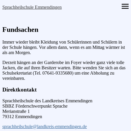
Skip
Sprachheilschule Emmendingen
ope
to
me
content
Fundsachen
Immer wieder bleibt Kleidung von Schülerinnen und Schülern in
der Schule hängen. Vor allem dann, wenn es am Mittag wärmer ist
als am Morgen.
Derzeit hängen an der Garderobe im Foyer wieder ganz viele tolle
Jacken, die auf ihren Besitzer warten. Bitte wenden Sie sich an das
Schulsekretariat (Tel. 07641-9335680) um eine Abholung zu
vereinbaren.
Direktkontakt
Sprachheilschule des Landkreises Emmendingen
SBBZ Förderschwerpunkt Sprache
Merianstraße 1
79312 Emmendingen
sprachheilschule@landkreis-emmendingen.de