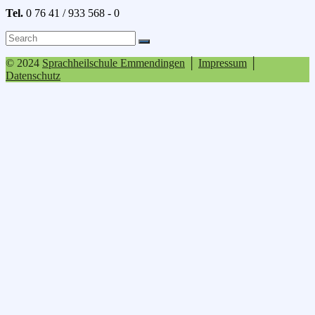
Tel.
0 76 41 / 933 568 - 0
Search
Search
for:
© 2024
Sprachheilschule Emmendingen
│
Impressum
│
Datenschutz